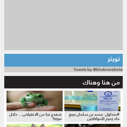
تويتر
Tweets by @khabirwebsite
من هنا وهناك
#متداول: محمد بن سلمان يبيع
ضفدع نجا من الانقراض... داخل
ماء زمزم للمواطنين
موزة!