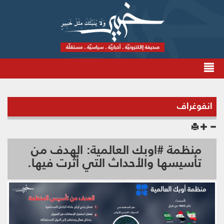
انفوغراف
منظمة #اوبك العالمية: الهدف من
تأسيسها والأحداث التي أثّرت فيها.