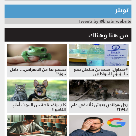
تويتر
Tweets by @khabirwebsite
من هنا وهناك
#متداول: محمد بن سلمان يبيع
ضفدع نجا من الانقراض... داخل
ماء زمزم للمواطنين
موزة!
رجل هولندي يعيش كأنه في عام
كلب ينقذ قطة من الموت أمام
1943!
الكاميرا!