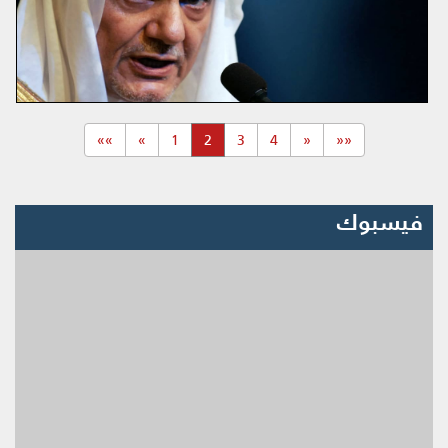
(current)
»»
»
1
2
3
4
«
««
فيسبوك