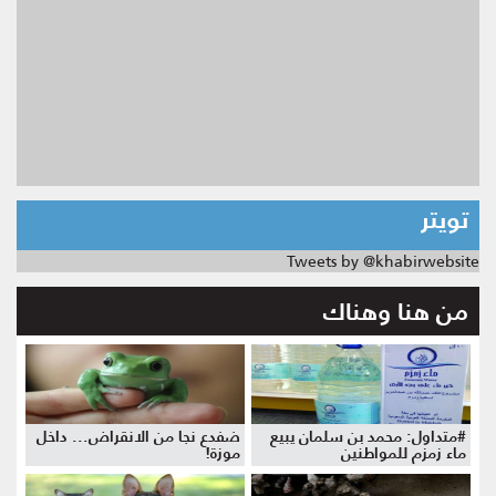
تويتر
Tweets by @khabirwebsite
من هنا وهناك
#متداول: محمد بن سلمان يبيع
ضفدع نجا من الانقراض... داخل
ماء زمزم للمواطنين
موزة!