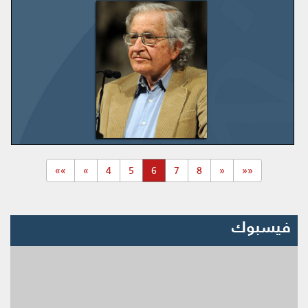
(current)
»»
»
4
5
6
7
8
«
««
فيسبوك