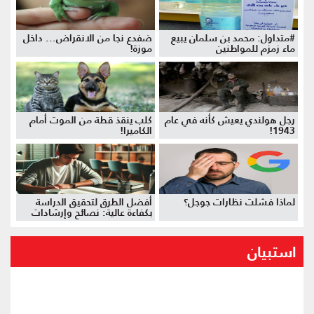
#متداول: محمد بن سلمان يبيع
ضفدع نجا من الانقراض... داخل
ماء زمزم للمواطنين
موزة!
رجل هولندي يعيش كأنه في عام
كلب ينقذ قطة من الموت أمام
1943!
الكاميرا!
لماذا فشلت نظارات جوجل؟
أفضل الطرق لتحقيق الدراسة
بكفاءة عالية: نصائح وإرشادات
استبيان