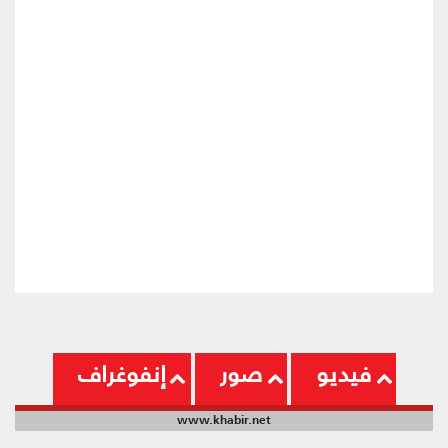
فيديو
صور
إنفوغراف
www.khabir.net